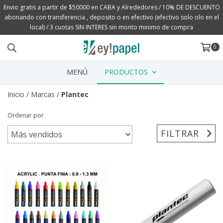
Envio gratis a partir de $50000 en CABA y Alrededores / 10% DE DESCUENTO
abonando con transferencia , deposito o en efectivo (efectivo solo olo en el
local) / 3 cuotas SIN INTERES sin monto minimo de compra
0
MENÚ
PRODUCTOS
Inicio
/
Marcas
/
Plantec
Ordenar por
FILTRAR