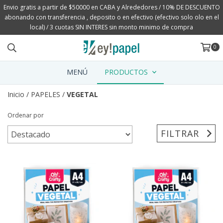
Envio gratis a partir de $50000 en CABA y Alrededores / 10% DE DESCUENTO
abonando con transferencia , deposito o en efectivo (efectivo solo olo en el
local) / 3 cuotas SIN INTERES sin monto minimo de compra
0
MENÚ
PRODUCTOS
Inicio
/
PAPELES
/
VEGETAL
Ordenar por
FILTRAR