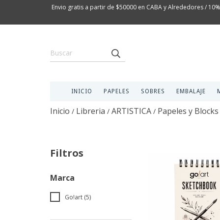
Envio gratis a partir de $50000 en CABA y Alrededores / 10%
INICIO
PAPELES
SOBRES
EMBALAJE
Inicio
Libreria
ARTISTICA
Papeles y Blocks
/
/
/
Filtros
Marca
Go!art (5)