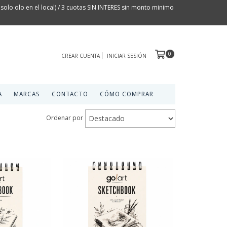
olo olo en el local) / 3 cuotas SIN INTERES sin monto minimo
0
CREAR CUENTA
INICIAR SESIÓN
A
MARCAS
CONTACTO
CÓMO COMPRAR
Ordenar por