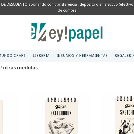
 DE DESCUENTO abonando con transferencia , deposito o en efectivo (efectivo s
de compra
MUNDO CRAFT
LIBRERIA
INSUMOS Y HERRAMIENTAS
REGALERI
otras medidas
/