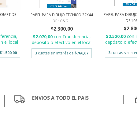
O!ART DE
PAPEL PARA DIBUJ
PAPEL PARA DIBUJO TECNICO 32X44
.
DE 106
DE 106 G...
$2.80
$2.300,00
ferencia,
$2.520,00
con
$2.070,00
con
Transferencia,
n el local
depósito o efect
depósito o efectivo en el local
$1.500,00
3
cuotas sin int
3
cuotas sin interés de
$766,67
ENVIOS A TODO EL PAIS