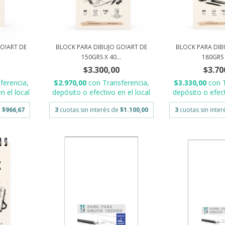
O!ART DE
BLOCK PARA DIBUJO GO!ART DE
BLOCK PARA DIB
.
150GRS X 40...
180GRS X
$3.300,00
$3.70
ferencia,
$2.970,00
con
Transferencia,
$3.330,00
con
n el local
depósito o efectivo en el local
depósito o efect
e
$966,67
3
cuotas sin interés de
$1.100,00
3
cuotas sin inte