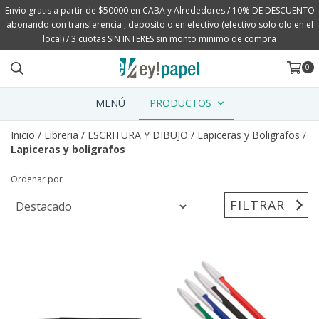
Envio gratis a partir de $50000 en CABA y Alrededores / 10% DE DESCUENTO
abonando con transferencia , deposito o en efectivo (efectivo solo olo en el
local) / 3 cuotas SIN INTERES sin monto minimo de compra
0
MENÚ
PRODUCTOS
Inicio
/
Libreria
/
ESCRITURA Y DIBUJO
/
Lapiceras y Boligrafos
/
Lapiceras y boligrafos
Ordenar por
FILTRAR