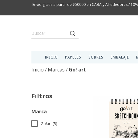
Envio gratis a partir de $50000 en CABA y Alrededores / 10%
INICIO
PAPELES
SOBRES
EMBALAJE
Inicio
Marcas
Go! art
/
/
Filtros
Marca
Go!art (5)