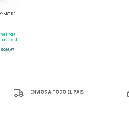
O!ART DE
.
ferencia,
n el local
e
$966,67
ENVIOS A TODO EL PAIS