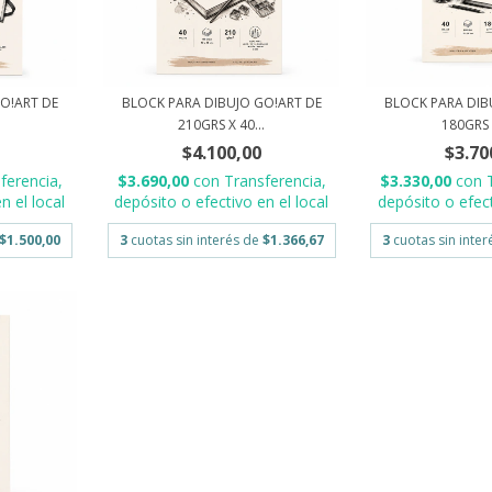
O!ART DE
BLOCK PARA DIBUJO GO!ART DE
BLOCK PARA DIB
.
210GRS X 40...
180GRS X
$4.100,00
$3.70
ferencia,
$3.690,00
con
Transferencia,
$3.330,00
con
n el local
depósito o efectivo en el local
depósito o efect
$1.500,00
3
cuotas sin interés de
$1.366,67
3
cuotas sin inte