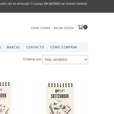
olo olo en el local) / 3 cuotas SIN INTERES sin monto minimo
0
CREAR CUENTA
INICIAR SESIÓN
A
MARCAS
CONTACTO
CÓMO COMPRAR
Ordenar por