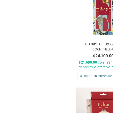
TIJERA IBICRAFT ER
2OCM "HELEN
$24.100,0
$21.690,00
con
Tran
depósito o efectivo e
3
cuotas sin interés de