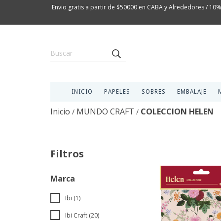
Envio gratis a partir de $50000 en CABA y Alrededores / 10%
INICIO
PAPELES
SOBRES
EMBALAJE
Inicio
MUNDO CRAFT
COLECCION HELEN
/
/
Filtros
Marca
Ibi (1)
Ibi Craft (20)