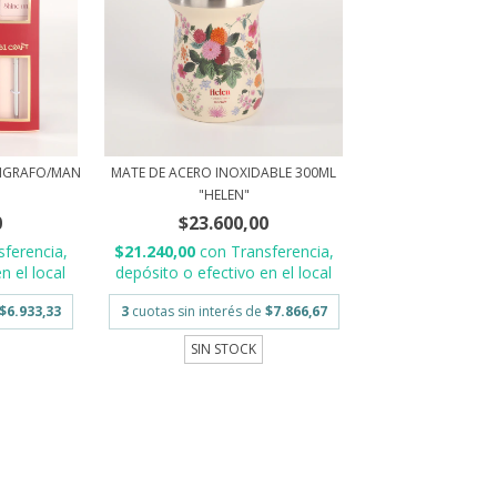
IGRAFO/MAN
MATE DE ACERO INOXIDABLE 300ML
"HELEN"
0
$23.600,00
sferencia,
$21.240,00
con
Transferencia,
n el local
depósito o efectivo en el local
$6.933,33
3
cuotas sin interés de
$7.866,67
SIN STOCK