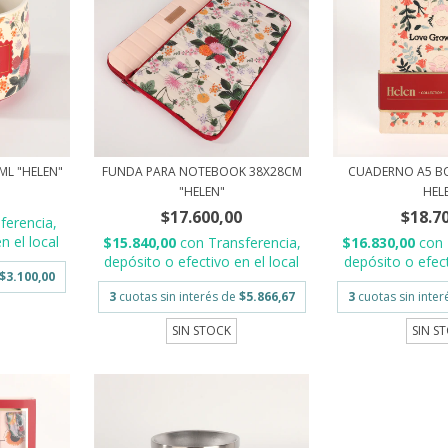
ML "HELEN"
FUNDA PARA NOTEBOOK 38X28CM
CUADERNO A5 B
"HELEN"
HEL
$17.600,00
$18.7
ferencia,
n el local
$15.840,00
con
Transferencia,
$16.830,00
con
depósito o efectivo en el local
depósito o efect
$3.100,00
3
cuotas sin interés de
$5.866,67
3
cuotas sin inte
SIN STOCK
SIN S