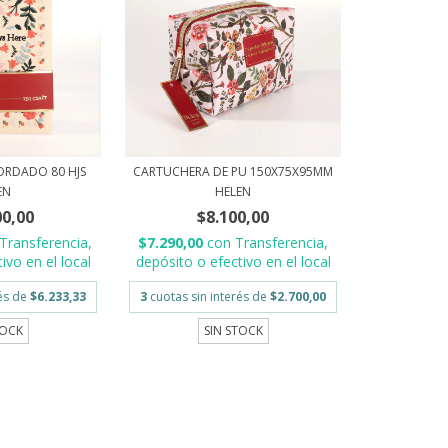
ORDADO 80 HJS
CARTUCHERA DE PU 150X75X95MM
EN
HELEN
00,00
$8.100,00
Transferencia,
$7.290,00
con
Transferencia,
ivo en el local
depósito o efectivo en el local
rés de
$6.233,33
3
cuotas sin interés de
$2.700,00
TOCK
SIN STOCK