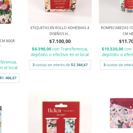
ETIQUETAS EN ROLLO ADHESIVAS 4
ROMPECABEZAS 10
DISEÑOS H...
CM H
$7.100,00
$11.7
5CM 80GR
"
$6.390,00
con
Transferencia,
$10.530,00
con
depósito o efectivo en el local
depósito o efect
ferencia,
3
cuotas sin interés de
$2.366,67
3
cuotas sin inte
n el local
$1.466,67