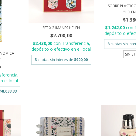
SOBRE PLASTIC
"HELEN 
$1.38
$1.242,00
con
SET X 2 IMANES HELEN
depósito o efect
$2.700,00
$2.430,00
con
Transferencia,
3
cuotas sin int
depósito o efectivo en el local
GONOMICA
SIN S
"
3
cuotas sin interés de
$900,00
0
sferencia,
n el local
$8.033,33