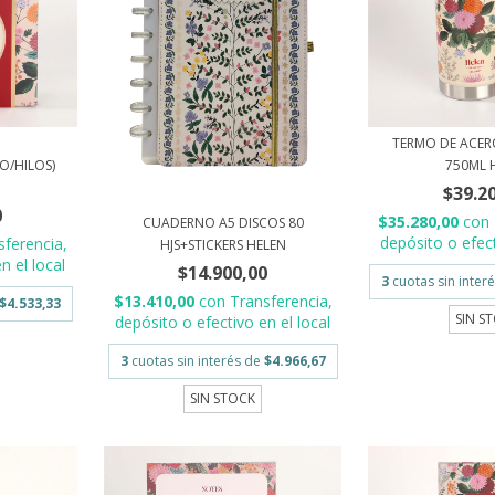
TERMO DE ACER
O/HILOS)
750ML 
$39.2
0
$35.280,00
con
CUADERNO A5 DISCOS 80
depósito o efect
sferencia,
HJS+STICKERS HELEN
n el local
$14.900,00
3
cuotas sin inter
$13.410,00
con
Transferencia,
$4.533,33
SIN S
depósito o efectivo en el local
3
cuotas sin interés de
$4.966,67
SIN STOCK