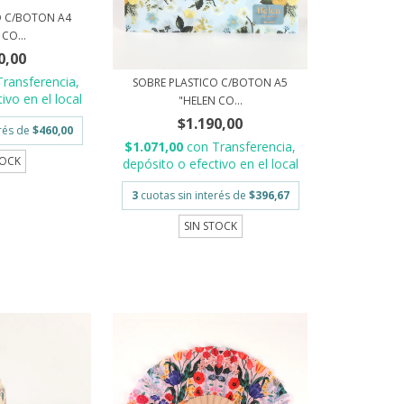
O C/BOTON A4
CO...
0,00
Transferencia,
SOBRE PLASTICO C/BOTON A5
ivo en el local
"HELEN CO...
$1.190,00
erés de
$460,00
$1.071,00
con
Transferencia,
TOCK
depósito o efectivo en el local
3
cuotas sin interés de
$396,67
SIN STOCK