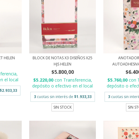
ET HELEN
BLOCK DE NOTAS X3 DISEÑOS X25
ANOTADOR
HJS HELEN
AUTOADHESIVAS 
$5.800,00
$6.40
ferencia,
n el local
$5.220,00
con
Transferencia,
$5.760,00
con
depósito o efectivo en el local
depósito o efect
$2.933,33
3
cuotas sin interés de
$1.933,33
3
cuotas sin inte
SIN STOCK
SIN S