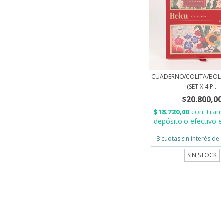
CUADERNO/COLITA/BOL
(SET X 4 P...
$20.800,0
$18.720,00
con
Tran
depósito o efectivo e
3
cuotas sin interés de
SIN STOCK