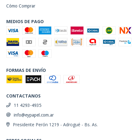
Cómo Comprar
MEDIOS DE PAGO
FORMAS DE ENVÍO
CONTACTANOS
11 4293-4935
info@eypapel.com.ar
Presidente Perón 1219 - Adrogué - Bs. As.