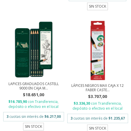
SIN STOCK
LAPICES GRADUADOS CASTELL
LÁPICES NEGROS MAX CAJA X 12
9000 EN CAJA M...
FABER CASTE...
$18.651,00
$3.707,00
$16.785,90
con
Transferencia,
$3.336,30
con
Transferencia,
depósito o efectivo en el local
depósito o efectivo en el local
3
cuotas sin interés de
$6.217,00
3
cuotas sin interés de
$1.235,67
SIN STOCK
SIN STOCK