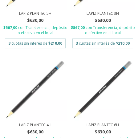
LAPIZ PLANTEC 5H
LAPIZ PLANTEC 3H
$630,00
$630,00
$567,00
con
Transferencia, depósito
$567,00
con
Transferencia, depósito
o efectivo en el local
o efectivo en el local
3
cuotas sin interés de
$210,00
3
cuotas sin interés de
$210,00
LAPIZ PLANTEC 4H
LAPIZ PLANTEC 6H
$630,00
$630,00