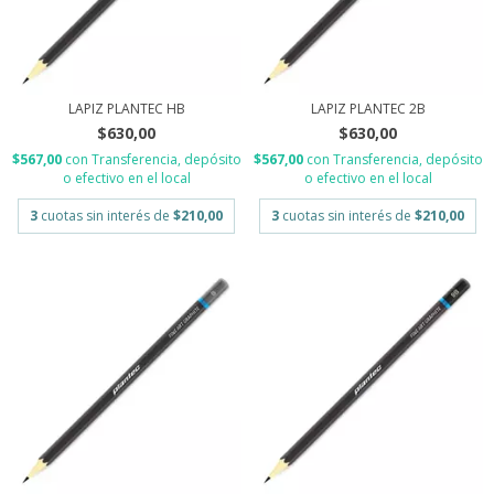
LAPIZ PLANTEC HB
LAPIZ PLANTEC 2B
$630,00
$630,00
$567,00
con
Transferencia, depósito
$567,00
con
Transferencia, depósito
o efectivo en el local
o efectivo en el local
3
cuotas sin interés de
$210,00
3
cuotas sin interés de
$210,00