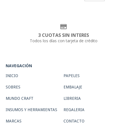
3 CUOTAS SIN INTERES
Todos los días con tarjeta de crédito
NAVEGACIÓN
INICIO
PAPELES
SOBRES
EMBALAJE
MUNDO CRAFT
LIBRERIA
INSUMOS Y HERRAMIENTAS
REGALERIA
MARCAS
CONTACTO