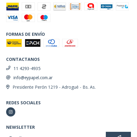
FORMAS DE ENVÍO
CONTACTANOS
11 4293-4935
info@eypapel.com.ar
Presidente Perón 1219 - Adrogué - Bs. As.
REDES SOCIALES
NEWSLETTER