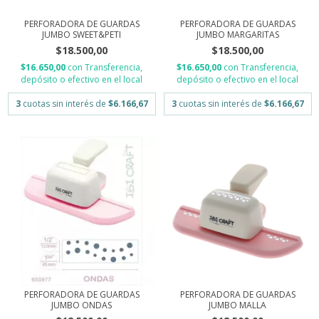
PERFORADORA DE GUARDAS
PERFORADORA DE GUARDAS
JUMBO SWEET&PETI
JUMBO MARGARITAS
$18.500,00
$18.500,00
$16.650,00
con
Transferencia,
$16.650,00
con
Transferencia,
depósito o efectivo en el local
depósito o efectivo en el local
3
cuotas sin interés de
$6.166,67
3
cuotas sin interés de
$6.166,67
PERFORADORA DE GUARDAS
PERFORADORA DE GUARDAS
JUMBO ONDAS
JUMBO MALLA