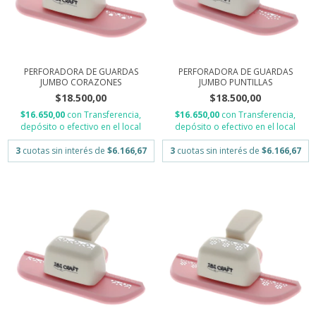
PERFORADORA DE GUARDAS
PERFORADORA DE GUARDAS
JUMBO CORAZONES
JUMBO PUNTILLAS
$18.500,00
$18.500,00
$16.650,00
con
Transferencia,
$16.650,00
con
Transferencia,
depósito o efectivo en el local
depósito o efectivo en el local
3
cuotas sin interés de
$6.166,67
3
cuotas sin interés de
$6.166,67