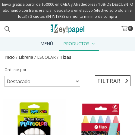
Envio gratis a partir de $50000 en CABA y Alrededores / 10% DE DESCUENTO
abonando con transferencia , deposito o en efectivo (efectivo solo olo en el
local) / 3 cuotas SIN INTERES sin monto minimo de compra
0
MENÚ
PRODUCTOS
Inicio
/
Libreria
/
ESCOLAR
/
Tizas
Ordenar por
FILTRAR