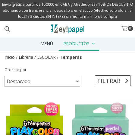
Envio gratis a partir de $50000 en CABA y Alrededores / 10% DE DESCUENTO
abonando con transferencia , deposito o en efectivo (efectivo solo olo en el
local) / 3 cuotas SIN INTERES sin monto minimo de compra
0
MENÚ
PRODUCTOS
Inicio
/
Libreria
/
ESCOLAR
/
Temperas
Ordenar por
FILTRAR