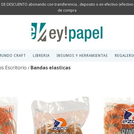
 DE DESCUENTO abonando con transferencia , deposito o en efectivo (efectivo s
de compra
MUNDO CRAFT
LIBRERIA
INSUMOS Y HERRAMIENTAS
REGALERI
os Escritorio
Bandas elasticas
/