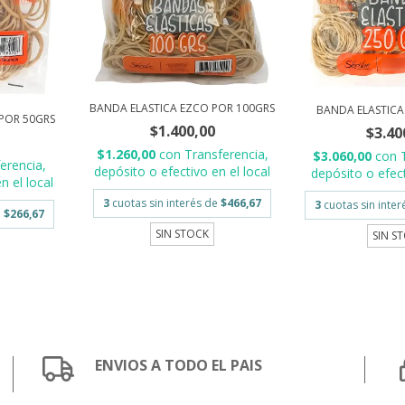
BANDA ELASTICA EZCO POR 100GRS
BANDA ELASTICA
POR 50GRS
$1.400,00
$3.40
$1.260,00
con
Transferencia,
$3.060,00
con
erencia,
depósito o efectivo en el local
depósito o efect
n el local
3
cuotas sin interés de
$466,67
3
cuotas sin inte
e
$266,67
SIN STOCK
SIN S
ENVIOS A TODO EL PAIS