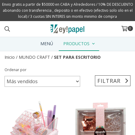
Envio gratis a partir de $50000 en CABA y Alrededores / 10% DE DESCUENTO
abonando con transferencia , deposito o en efectivo (efectivo solo olo en el
local) / 3 cuotas SIN INTERES sin monto minimo de compra
0
MENÚ
PRODUCTOS
Inicio
/
MUNDO CRAFT
/
SET PARA ESCRITORIO
Ordenar por
FILTRAR