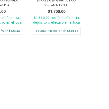
GRAFITO PARA
MINAS 2.0 2H GRAFITO PARA
S PLA...
PORTAMINAS PLA...
,00
$1.700,00
ransferencia,
$1.530,00
con
Transferencia,
ivo en el local
depósito o efectivo en el local
erés de
$323,33
3
cuotas sin interés de
$566,67