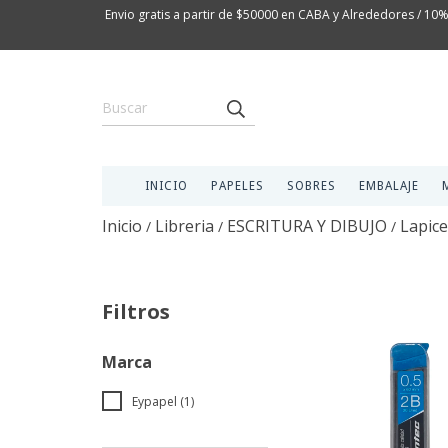
Envio gratis a partir de $50000 en CABA y Alrededores / 10%
INICIO
PAPELES
SOBRES
EMBALAJE
Inicio
Libreria
ESCRITURA Y DIBUJO
Lapic
/
/
/
Filtros
Marca
Eypapel (1)