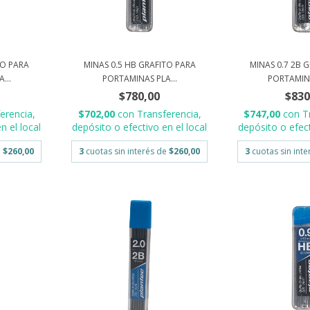
TO PARA
MINAS 0.5 HB GRAFITO PARA
MINAS 0.7 2B 
...
PORTAMINAS PLA...
PORTAMINA
$780,00
$830
erencia,
$702,00
con
Transferencia,
$747,00
con
T
n el local
depósito o efectivo en el local
depósito o efect
e
$260,00
3
cuotas sin interés de
$260,00
3
cuotas sin int