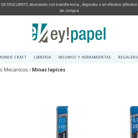
 DE DESCUENTO abonando con transferencia , deposito o en efectivo (efectivo s
de compra
MUNDO CRAFT
LIBRERIA
INSUMOS Y HERRAMIENTAS
REGALERI
es Mecanicos
Minas lapices
/