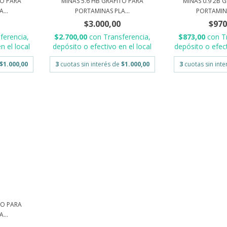
TO PARA
MINAS 5.6 HB GRAFITO PARA
MINAS 0.9 2B 
...
PORTAMINAS PLA...
PORTAMINA
$3.000,00
$970
ferencia,
$2.700,00
con
Transferencia,
$873,00
con
T
n el local
depósito o efectivo en el local
depósito o efect
$1.000,00
3
cuotas sin interés de
$1.000,00
3
cuotas sin int
TO PARA
...