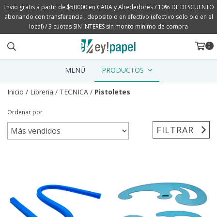
Envio gratis a partir de $50000 en CABA y Alrededores / 10% DE DESCUENTO
abonando con transferencia , deposito o en efectivo (efectivo solo olo en el
local) / 3 cuotas SIN INTERES sin monto minimo de compra
0
MENÚ
PRODUCTOS
Inicio
/
Libreria
/
TECNICA
/
Pistoletes
Ordenar por
FILTRAR