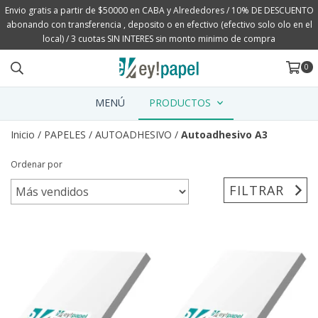
Envio gratis a partir de $50000 en CABA y Alrededores / 10% DE DESCUENTO
abonando con transferencia , deposito o en efectivo (efectivo solo olo en el
local) / 3 cuotas SIN INTERES sin monto minimo de compra
0
MENÚ
PRODUCTOS
Inicio
/
PAPELES
/
AUTOADHESIVO
/
Autoadhesivo A3
Ordenar por
FILTRAR