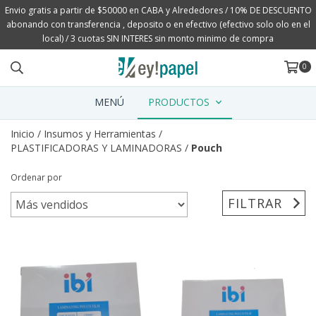
Envio gratis a partir de $50000 en CABA y Alrededores / 10% DE DESCUENTO
abonando con transferencia , deposito o en efectivo (efectivo solo olo en el
local) / 3 cuotas SIN INTERES sin monto minimo de compra
0
MENÚ
PRODUCTOS
Inicio
/
Insumos y Herramientas
/
PLASTIFICADORAS Y LAMINADORAS
/
Pouch
Ordenar por
FILTRAR