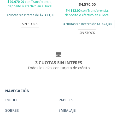
$20.070,00
con
Transferencia,
$4.570,00
depósito o efectivo en el local
$4.113,00
con
Transferencia,
3
cuotas sin interés de
$7.433,33
depósito o efectivo en el local
SIN STOCK
3
cuotas sin interés de
$1.523,33
SIN STOCK
3 CUOTAS SIN INTERES
Todos los días con tarjeta de crédito
NAVEGACIÓN
INICIO
PAPELES
SOBRES
EMBALAJE