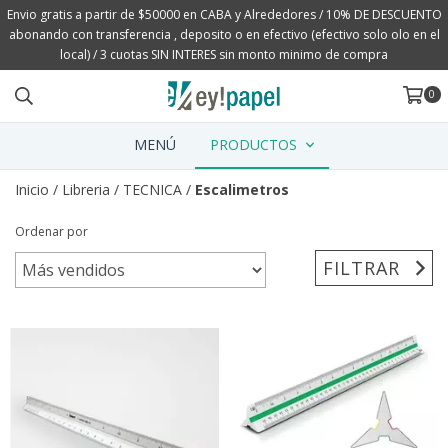
Envio gratis a partir de $50000 en CABA y Alrededores / 10% DE DESCUENTO
abonando con transferencia , deposito o en efectivo (efectivo solo olo en el
local) / 3 cuotas SIN INTERES sin monto minimo de compra
0
MENÚ
PRODUCTOS
Inicio
/
Libreria
/
TECNICA
/
Escalimetros
Ordenar por
FILTRAR