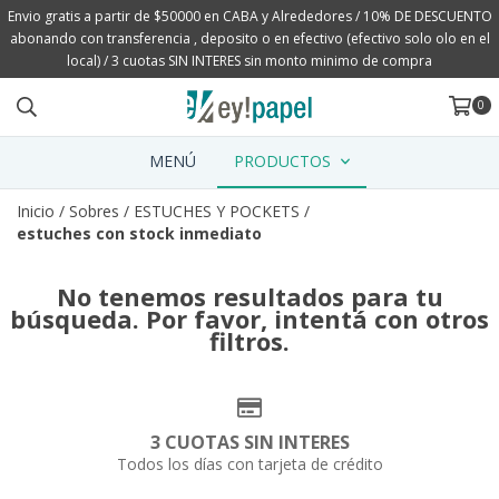
Envio gratis a partir de $50000 en CABA y Alrededores / 10% DE DESCUENTO
abonando con transferencia , deposito o en efectivo (efectivo solo olo en el
local) / 3 cuotas SIN INTERES sin monto minimo de compra
0
MENÚ
PRODUCTOS
Inicio
/
Sobres
/
ESTUCHES Y POCKETS
/
estuches con stock inmediato
No tenemos resultados para tu
búsqueda. Por favor, intentá con otros
filtros.
3 CUOTAS SIN INTERES
Todos los días con tarjeta de crédito