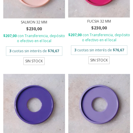
FUCSIA 32 MM
SALMON 32 MM
$230,00
$230,00
$207,00
con
Transferencia, depósito
$207,00
con
Transferencia, depósito
o efectivo en el local
o efectivo en el local
3
cuotas sin interés de
$76,67
3
cuotas sin interés de
$76,67
SIN STOCK
SIN STOCK