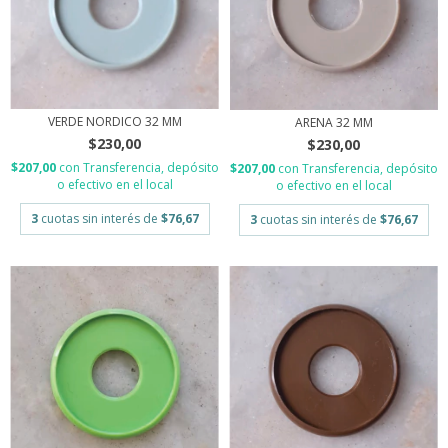
VERDE NORDICO 32 MM
ARENA 32 MM
$230,00
$230,00
$207,00
con
Transferencia, depósito
$207,00
con
Transferencia, depósito
o efectivo en el local
o efectivo en el local
3
cuotas sin interés de
$76,67
3
cuotas sin interés de
$76,67