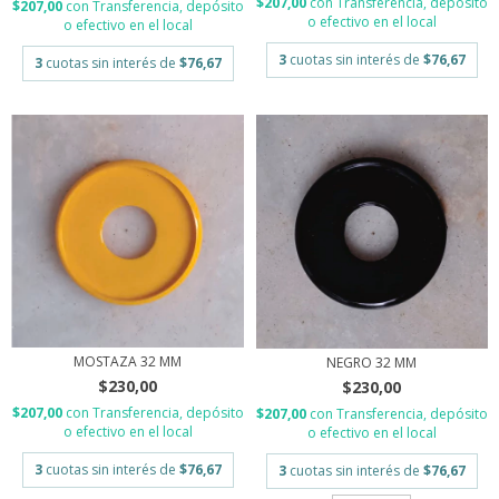
$207,00
con
Transferencia, depósito
$207,00
con
Transferencia, depósito
o efectivo en el local
o efectivo en el local
3
cuotas sin interés de
$76,67
3
cuotas sin interés de
$76,67
MOSTAZA 32 MM
NEGRO 32 MM
$230,00
$230,00
$207,00
con
Transferencia, depósito
$207,00
con
Transferencia, depósito
o efectivo en el local
o efectivo en el local
3
cuotas sin interés de
$76,67
3
cuotas sin interés de
$76,67