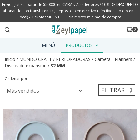
Envio gratis a partir de $50000 en CABA y Alrededores / 10% DE DESCUENTO
abonando con transferencia , deposito o en efectivo (efectivo solo olo en el
local) / 3 cuotas SIN INTERES sin monto minimo de compra
0
MENÚ
PRODUCTOS
Inicio
/
MUNDO CRAFT
/
PERFORADORAS
/
Carpeta - Planners
/
Discos de expansion
/
32 MM
Ordenar por
FILTRAR