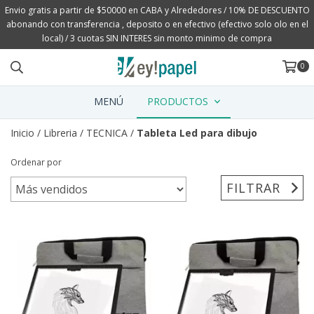
Envio gratis a partir de $50000 en CABA y Alrededores / 10% DE DESCUENTO
abonando con transferencia , deposito o en efectivo (efectivo solo olo en el
local) / 3 cuotas SIN INTERES sin monto minimo de compra
0
MENÚ
PRODUCTOS
Inicio
/
Libreria
/
TECNICA
/
Tableta Led para dibujo
Ordenar por
FILTRAR