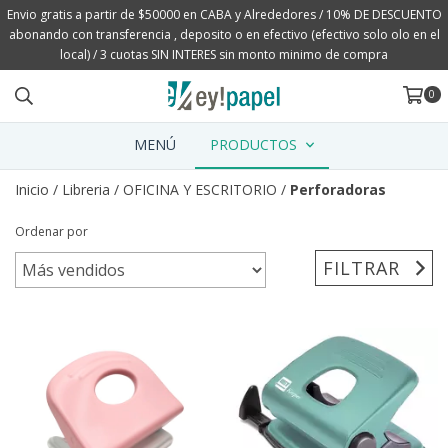
Envio gratis a partir de $50000 en CABA y Alrededores / 10% DE DESCUENTO
abonando con transferencia , deposito o en efectivo (efectivo solo olo en el
local) / 3 cuotas SIN INTERES sin monto minimo de compra
0
MENÚ
PRODUCTOS
Inicio
/
Libreria
/
OFICINA Y ESCRITORIO
/
Perforadoras
Ordenar por
FILTRAR