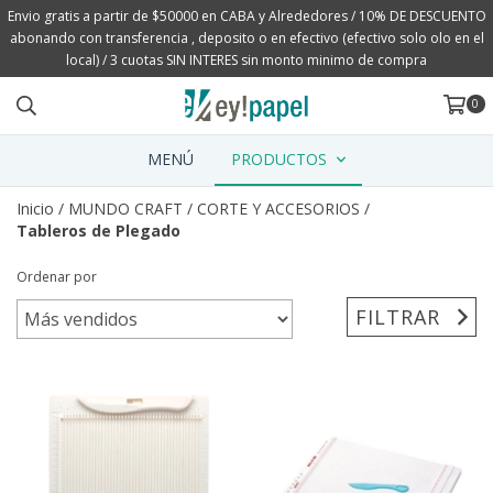
Envio gratis a partir de $50000 en CABA y Alrededores / 10% DE DESCUENTO
abonando con transferencia , deposito o en efectivo (efectivo solo olo en el
local) / 3 cuotas SIN INTERES sin monto minimo de compra
0
MENÚ
PRODUCTOS
Inicio
/
MUNDO CRAFT
/
CORTE Y ACCESORIOS
/
Tableros de Plegado
Ordenar por
FILTRAR