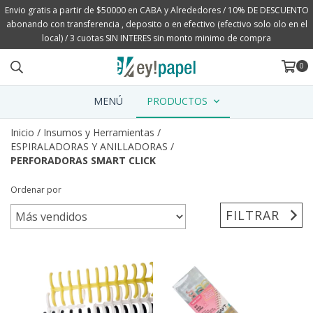
Envio gratis a partir de $50000 en CABA y Alrededores / 10% DE DESCUENTO
abonando con transferencia , deposito o en efectivo (efectivo solo olo en el
local) / 3 cuotas SIN INTERES sin monto minimo de compra
0
MENÚ
PRODUCTOS
Inicio
/
Insumos y Herramientas
/
ESPIRALADORAS Y ANILLADORAS
/
PERFORADORAS SMART CLICK
Ordenar por
FILTRAR