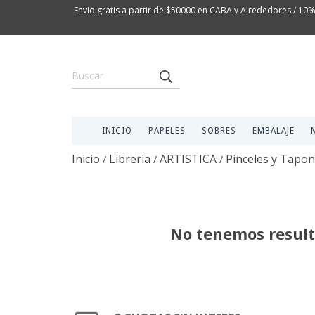
Envio gratis a partir de $50000 en CABA y Alrededores / 10%
INICIO
PAPELES
SOBRES
EMBALAJE
Inicio
Libreria
ARTISTICA
Pinceles y Tapo
/
/
/
No tenemos resulta