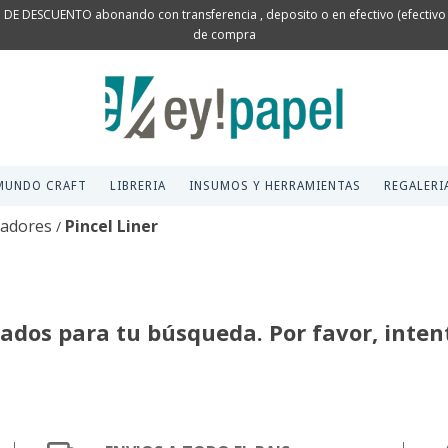
 DE DESCUENTO abonando con transferencia , deposito o en efectivo (efectivo s
de compra
MUNDO CRAFT
LIBRERIA
INSUMOS Y HERRAMIENTAS
REGALERI
nadores
Pincel Liner
/
dos para tu búsqueda. Por favor, intentá