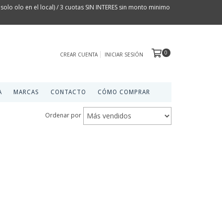
olo olo en el local) / 3 cuotas SIN INTERES sin monto minimo
0
CREAR CUENTA
INICIAR SESIÓN
A
MARCAS
CONTACTO
CÓMO COMPRAR
Ordenar por