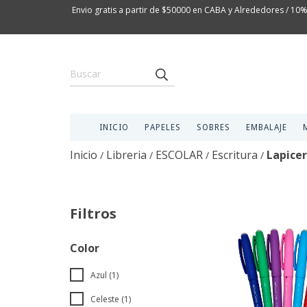
Envio gratis a partir de $50000 en CABA y Alrededores / 10%
INICIO
PAPELES
SOBRES
EMBALAJE
Inicio
Libreria
ESCOLAR
Escritura
Lapicer
/
/
/
/
Filtros
Color
Azul (1)
Celeste (1)