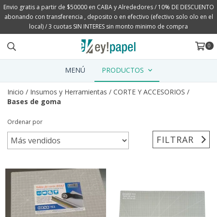
Envio gratis a partir de $50000 en CABA y Alrededores / 10% DE DESCUENTO
abonando con transferencia , deposito o en efectivo (efectivo solo olo en el
local) / 3 cuotas SIN INTERES sin monto minimo de compra
0
MENÚ
PRODUCTOS
Inicio
/
Insumos y Herramientas
/
CORTE Y ACCESORIOS
/
Bases de goma
Ordenar por
FILTRAR