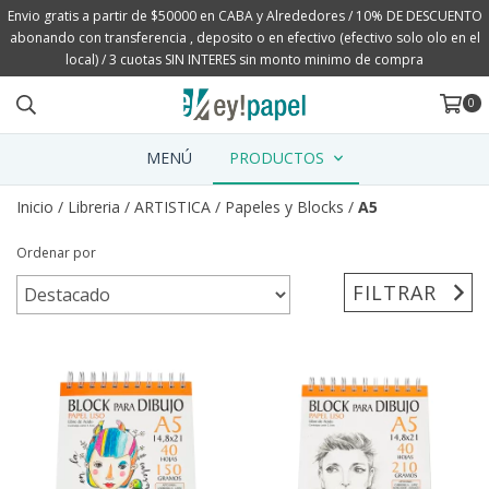
Envio gratis a partir de $50000 en CABA y Alrededores / 10% DE DESCUENTO
abonando con transferencia , deposito o en efectivo (efectivo solo olo en el
local) / 3 cuotas SIN INTERES sin monto minimo de compra
0
MENÚ
PRODUCTOS
Inicio
/
Libreria
/
ARTISTICA
/
Papeles y Blocks
/
A5
Ordenar por
FILTRAR