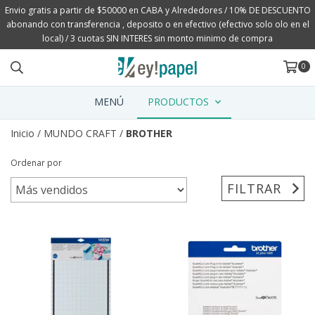
Envio gratis a partir de $50000 en CABA y Alrededores / 10% DE DESCUENTO
abonando con transferencia , deposito o en efectivo (efectivo solo olo en el
local) / 3 cuotas SIN INTERES sin monto minimo de compra
0
MENÚ
PRODUCTOS
Inicio
/
MUNDO CRAFT
/
BROTHER
Ordenar por
FILTRAR