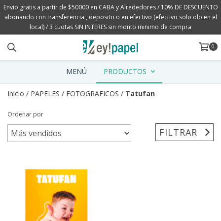
Envio gratis a partir de $50000 en CABA y Alrededores / 10% DE DESCUENTO
abonando con transferencia , deposito o en efectivo (efectivo solo olo en el
local) / 3 cuotas SIN INTERES sin monto minimo de compra
0
MENÚ
PRODUCTOS
Inicio
/
PAPELES
/
FOTOGRAFICOS
/
Tatufan
Ordenar por
FILTRAR