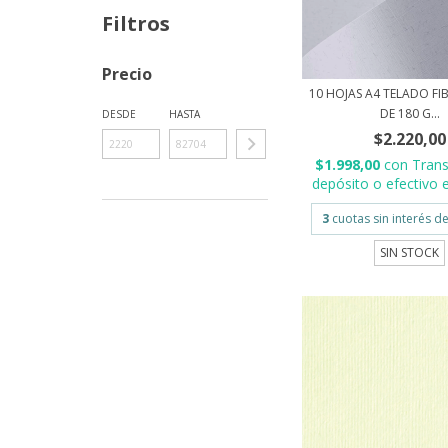
Filtros
Precio
10 HOJAS A4 TELADO FI
DE 180 G...
DESDE
HASTA
$2.220,00
$1.998,00
con
Trans
depósito o efectivo e
3
cuotas sin interés d
SIN STOCK