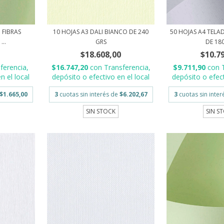
 FIBRAS
10 HOJAS A3 DALI BIANCO DE 240
50 HOJAS A4 TELA
..
GRS
DE 180
$18.608,00
$10.7
ferencia,
$16.747,20
con
Transferencia,
$9.711,90
con
n el local
depósito o efectivo en el local
depósito o efect
$1.665,00
3
cuotas sin interés de
$6.202,67
3
cuotas sin inte
SIN STOCK
SIN S