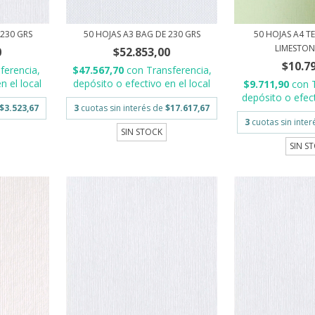
 230 GRS
50 HOJAS A3 BAG DE 230 GRS
50 HOJAS A4 T
LIMESTONE
0
$52.853,00
$10.7
ferencia,
$47.567,70
con
Transferencia,
n el local
depósito o efectivo en el local
$9.711,90
con
depósito o efect
$3.523,67
3
cuotas sin interés de
$17.617,67
3
cuotas sin inte
SIN STOCK
SIN S