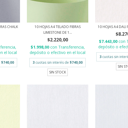
BRAS CHALK
10 HOJAS A4 TELADO FIBRAS
10 HOJAS A4 DALI 
LIMESTONE DE 1...
$8.27
$2.220,00
$7.443,00
con
depósito o efect
ferencia,
$1.998,00
con
Transferencia,
n el local
depósito o efectivo en el local
3
cuotas sin inte
e
$740,00
3
cuotas sin interés de
$740,00
SIN S
SIN STOCK