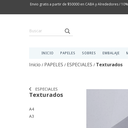
Envio gratis a partir de $50000 en CABA y Alrededores / 10%
INICIO
PAPELES
SOBRES
EMBALAJE
Inicio
PAPELES
ESPECIALES
Texturados
/
/
/
ESPECIALES
Texturados
A4
A3