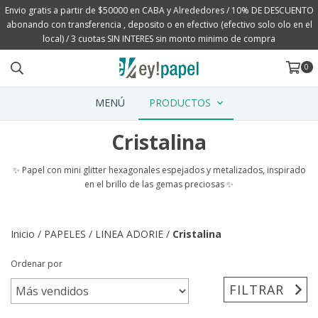
Envio gratis a partir de $50000 en CABA y Alrededores / 10% DE DESCUENTO
abonando con transferencia , deposito o en efectivo (efectivo solo olo en el
local) / 3 cuotas SIN INTERES sin monto minimo de compra
0
MENÚ
PRODUCTOS
Cristalina
✨ Papel con mini glitter hexagonales espejados y metalizados, inspirado
en el brillo de las gemas preciosas ✨
Inicio
/
PAPELES
/
LINEA ADORIE
/
Cristalina
Ordenar por
FILTRAR