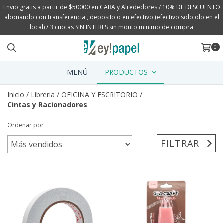
Envio gratis a partir de $50000 en CABA y Alrededores / 10% DE DESCUENTO
abonando con transferencia , deposito o en efectivo (efectivo solo olo en el
local) / 3 cuotas SIN INTERES sin monto minimo de compra
0
MENÚ
PRODUCTOS
Inicio
/
Libreria
/
OFICINA Y ESCRITORIO
/
Cintas y Racionadores
Ordenar por
FILTRAR