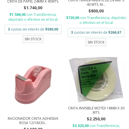
CINTA TRANSPARENTE DE 24 MM. X
CINTA DE PAPEL 24MM X 45MTS.
40 MTS. M...
$1.740,00
$800,00
$1.566,00
con
Transferencia,
$720,00
con
Transferencia, depósito
depósito o efectivo en el local
o efectivo en el local
3
cuotas sin interés de
$580,00
3
cuotas sin interés de
$266,67
SIN STOCK
SIN STOCK
CINTA INVISIBLE MOTEX 18MM X 30
MTS
$2.250,00
RACIONADOR CINTA ADHESIVA
ROSA 12/18X30...
$2.025,00
con
Transferencia,