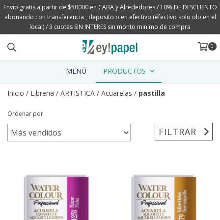
Envio gratis a partir de $50000 en CABA y Alrededores / 10% DE DESCUENTO
abonando con transferencia , deposito o en efectivo (efectivo solo olo en el
local) / 3 cuotas SIN INTERES sin monto minimo de compra
0
MENÚ
PRODUCTOS
Inicio
/
Libreria
/
ARTISTICA
/
Acuarelas
/
pastilla
Ordenar por
FILTRAR