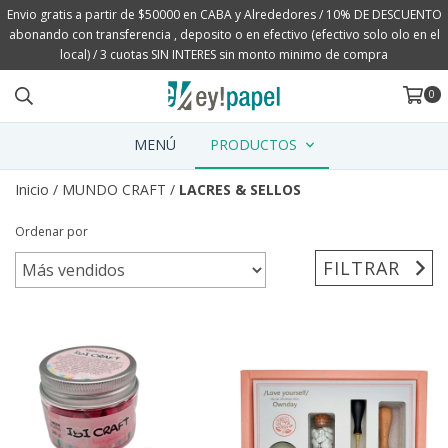
Envio gratis a partir de $50000 en CABA y Alrededores / 10% DE DESCUENTO
abonando con transferencia , deposito o en efectivo (efectivo solo olo en el
local) / 3 cuotas SIN INTERES sin monto minimo de compra
0
MENÚ
PRODUCTOS
Inicio
/
MUNDO CRAFT
/
LACRES & SELLOS
Ordenar por
FILTRAR