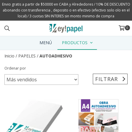
Envio gratis a partir de $50000 en CABA y Alrededores / 10% DE DESCUENTO
abonando con transferencia , deposito o en efectivo (efectivo solo olo en el
local) / 3 cuotas SIN INTERES sin monto minimo de compra
0
MENÚ
PRODUCTOS
Inicio
/
PAPELES
/
AUTOADHESIVO
Ordenar por
FILTRAR