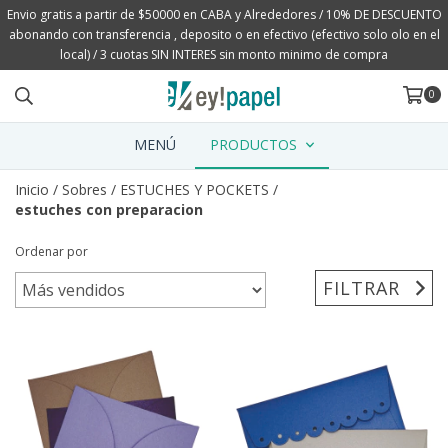
Envio gratis a partir de $50000 en CABA y Alrededores / 10% DE DESCUENTO
abonando con transferencia , deposito o en efectivo (efectivo solo olo en el
local) / 3 cuotas SIN INTERES sin monto minimo de compra
0
MENÚ
PRODUCTOS
Inicio
/
Sobres
/
ESTUCHES Y POCKETS
/
estuches con preparacion
Ordenar por
FILTRAR