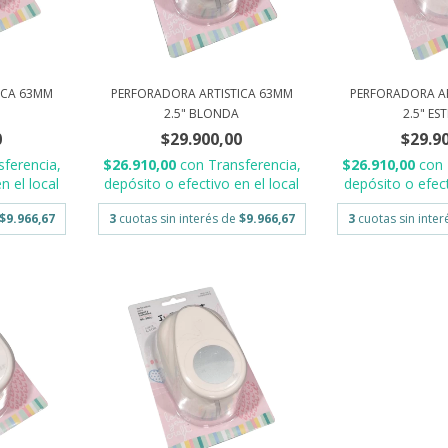
ICA 63MM
PERFORADORA ARTISTICA 63MM
PERFORADORA A
2.5" BLONDA
2.5" ES
0
$29.900,00
$29.9
sferencia,
$26.910,00
con
Transferencia,
$26.910,00
con
n el local
depósito o efectivo en el local
depósito o efect
$9.966,67
3
cuotas sin interés de
$9.966,67
3
cuotas sin inte