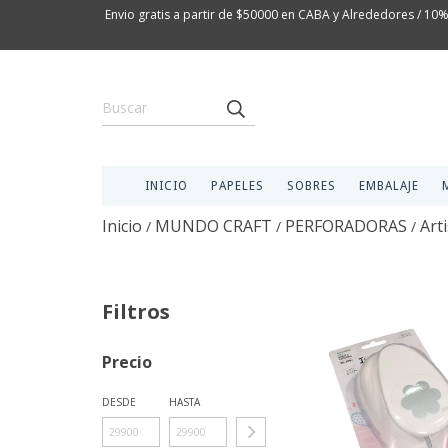
Envio gratis a partir de $50000 en CABA y Alrededores / 10%
INICIO
PAPELES
SOBRES
EMBALAJE
Inicio
MUNDO CRAFT
PERFORADORAS
Arti
/
/
/
Filtros
Precio
DESDE
HASTA