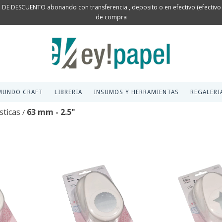
 DE DESCUENTO abonando con transferencia , deposito o en efectivo (efectivo s
de compra
MUNDO CRAFT
LIBRERIA
INSUMOS Y HERRAMIENTAS
REGALERI
sticas
63 mm - 2.5"
/