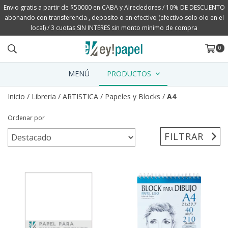
Envio gratis a partir de $50000 en CABA y Alrededores / 10% DE DESCUENTO
abonando con transferencia , deposito o en efectivo (efectivo solo olo en el
local) / 3 cuotas SIN INTERES sin monto minimo de compra
0
MENÚ
PRODUCTOS
Inicio
/
Libreria
/
ARTISTICA
/
Papeles y Blocks
/
A4
Ordenar por
FILTRAR