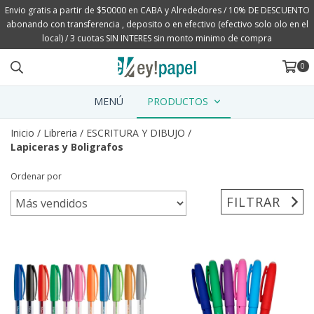
Envio gratis a partir de $50000 en CABA y Alrededores / 10% DE DESCUENTO
abonando con transferencia , deposito o en efectivo (efectivo solo olo en el
local) / 3 cuotas SIN INTERES sin monto minimo de compra
0
MENÚ
PRODUCTOS
Inicio
/
Libreria
/
ESCRITURA Y DIBUJO
/
Lapiceras y Boligrafos
Ordenar por
FILTRAR