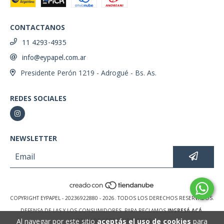
CONTACTANOS
11 4293-4935
info@eypapel.com.ar
Presidente Perón 1219 - Adrogué - Bs. As.
REDES SOCIALES
NEWSLETTER
COPYRIGHT EYPAPEL - 20236922880 - 2026. TODOS LOS DERECHOS RESERVADOS.
DEFENSA DE LAS Y LOS CONSUMIDORES. PARA RECLAMOS
INGRESÁ ACÁ.
Al navegar por este sitio
aceptás el uso de cookies
para
BOTÓN DE ARREPENTIMIENTO