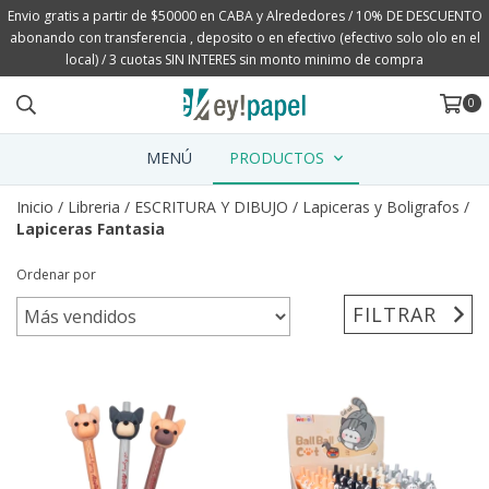
Envio gratis a partir de $50000 en CABA y Alrededores / 10% DE DESCUENTO
abonando con transferencia , deposito o en efectivo (efectivo solo olo en el
local) / 3 cuotas SIN INTERES sin monto minimo de compra
0
MENÚ
PRODUCTOS
Inicio
/
Libreria
/
ESCRITURA Y DIBUJO
/
Lapiceras y Boligrafos
/
Lapiceras Fantasia
Ordenar por
FILTRAR