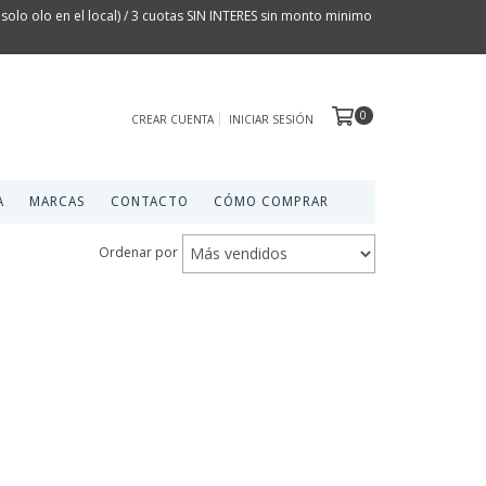
olo olo en el local) / 3 cuotas SIN INTERES sin monto minimo
0
CREAR CUENTA
INICIAR SESIÓN
A
MARCAS
CONTACTO
CÓMO COMPRAR
Ordenar por