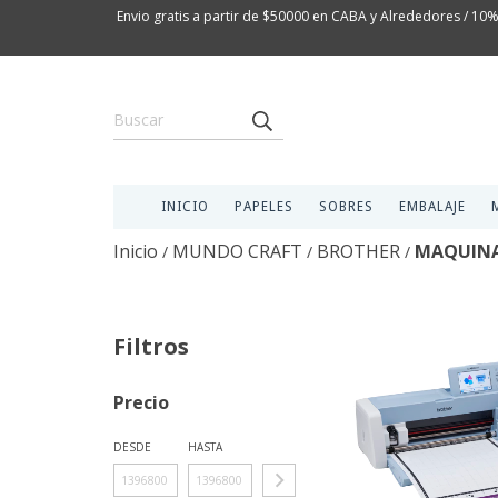
Envio gratis a partir de $50000 en CABA y Alrededores / 10%
INICIO
PAPELES
SOBRES
EMBALAJE
Inicio
MUNDO CRAFT
BROTHER
MAQUIN
/
/
/
Filtros
Precio
DESDE
HASTA