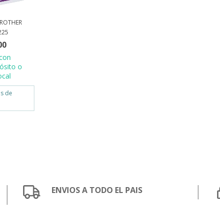
BROTHER
225
00
con
ósito o
ocal
és de
ENVIOS A TODO EL PAIS