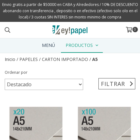
Envio gratis a partir de $50000 en CABA y Alrededores / 10% DE DESCUENTO
abonando con transferencia , deposito o en efectivo (efectivo solo olo en el
local) / 3 cuotas SIN INTERES sin monto minimo de compra
0
MENÚ
PRODUCTOS
Inicio
/
PAPELES
/
CARTON IMPORTADO
/
A5
Ordenar por
FILTRAR