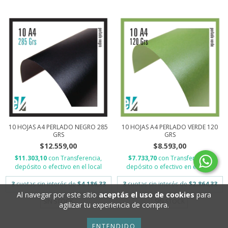
10 HOJAS A4 PERLADO NEGRO 285
10 HOJAS A4 PERLADO VERDE 120
GRS
GRS
$12.559,00
$8.593,00
$11.303,10
con
Transferencia,
$7.733,70
con
Transferencia,
depósito o efectivo en el local
depósito o efectivo en el local
3
cuotas sin interés de
$4.186,33
3
cuotas sin interés de
$2.864,33
Al navegar por este sitio
aceptás el uso de cookies
para
SIN STOCK
SIN STOCK
agilizar tu experiencia de compra.
ENTENDIDO