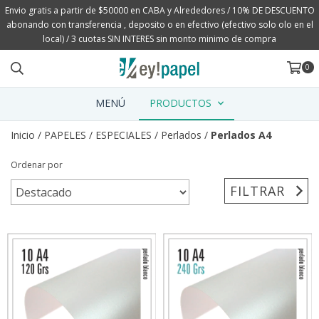
Envio gratis a partir de $50000 en CABA y Alrededores / 10% DE DESCUENTO
abonando con transferencia , deposito o en efectivo (efectivo solo olo en el
local) / 3 cuotas SIN INTERES sin monto minimo de compra
0
MENÚ
PRODUCTOS
Inicio
/
PAPELES
/
ESPECIALES
/
Perlados
/
Perlados A4
Ordenar por
FILTRAR