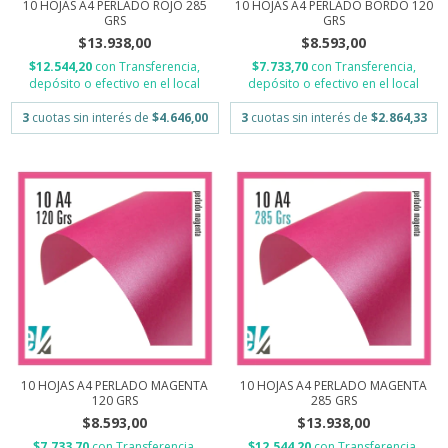
10 HOJAS A4 PERLADO ROJO 285
10 HOJAS A4 PERLADO BORDO 120
GRS
GRS
$13.938,00
$8.593,00
$12.544,20
con
Transferencia,
$7.733,70
con
Transferencia,
depósito o efectivo en el local
depósito o efectivo en el local
3
cuotas sin interés de
$4.646,00
3
cuotas sin interés de
$2.864,33
10 HOJAS A4 PERLADO MAGENTA
10 HOJAS A4 PERLADO MAGENTA
120 GRS
285 GRS
$8.593,00
$13.938,00
$7.733,70
con
Transferencia,
$12.544,20
con
Transferencia,