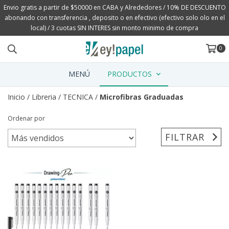
Envio gratis a partir de $50000 en CABA y Alrededores / 10% DE DESCUENTO
abonando con transferencia , deposito o en efectivo (efectivo solo olo en el
local) / 3 cuotas SIN INTERES sin monto minimo de compra
0
MENÚ
PRODUCTOS
Inicio
/
Libreria
/
TECNICA
/
Microfibras Graduadas
Ordenar por
FILTRAR