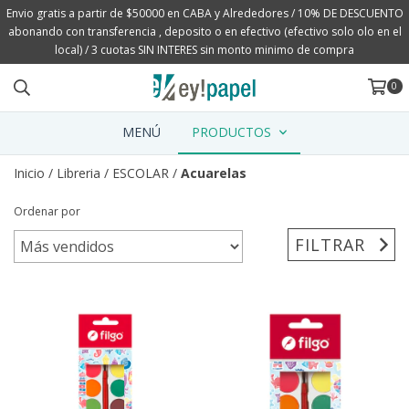
Envio gratis a partir de $50000 en CABA y Alrededores / 10% DE DESCUENTO
abonando con transferencia , deposito o en efectivo (efectivo solo olo en el
local) / 3 cuotas SIN INTERES sin monto minimo de compra
0
MENÚ
PRODUCTOS
Inicio
/
Libreria
/
ESCOLAR
/
Acuarelas
Ordenar por
FILTRAR