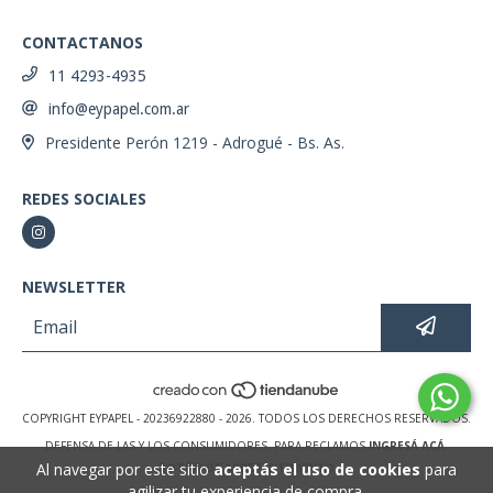
CONTACTANOS
11 4293-4935
info@eypapel.com.ar
Presidente Perón 1219 - Adrogué - Bs. As.
REDES SOCIALES
NEWSLETTER
COPYRIGHT EYPAPEL - 20236922880 - 2026. TODOS LOS DERECHOS RESERVADOS.
DEFENSA DE LAS Y LOS CONSUMIDORES. PARA RECLAMOS
INGRESÁ ACÁ.
Al navegar por este sitio
aceptás el uso de cookies
para
BOTÓN DE ARREPENTIMIENTO
agilizar tu experiencia de compra.