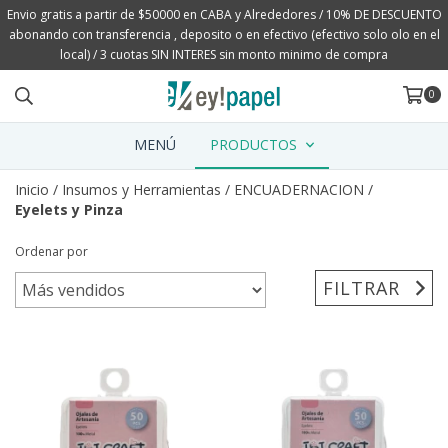
Envio gratis a partir de $50000 en CABA y Alrededores / 10% DE DESCUENTO
abonando con transferencia , deposito o en efectivo (efectivo solo olo en el
local) / 3 cuotas SIN INTERES sin monto minimo de compra
0
MENÚ
PRODUCTOS
Inicio
/
Insumos y Herramientas
/
ENCUADERNACION
/
Eyelets y Pinza
Ordenar por
FILTRAR