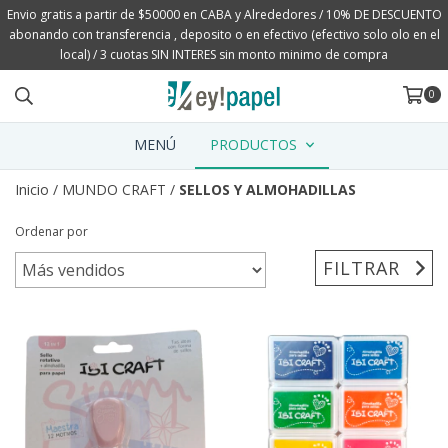
Envio gratis a partir de $50000 en CABA y Alrededores / 10% DE DESCUENTO
abonando con transferencia , deposito o en efectivo (efectivo solo olo en el
local) / 3 cuotas SIN INTERES sin monto minimo de compra
0
MENÚ
PRODUCTOS
Inicio
/
MUNDO CRAFT
/
SELLOS Y ALMOHADILLAS
Ordenar por
FILTRAR