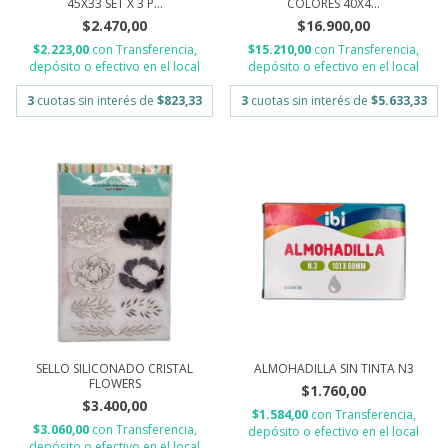
45X33 SET X 3 P...
COLORES 40X4...
$2.470,00
$16.900,00
$2.223,00
con
Transferencia,
$15.210,00
con
Transferencia,
depósito o efectivo en el local
depósito o efectivo en el local
3
cuotas sin interés de
$823,33
3
cuotas sin interés de
$5.633,33
SELLO SILICONADO CRISTAL
ALMOHADILLA SIN TINTA N3
FLOWERS
$1.760,00
$3.400,00
$1.584,00
con
Transferencia,
$3.060,00
con
Transferencia,
depósito o efectivo en el local
depósito o efectivo en el local