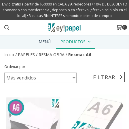
Envio gratis a partir de $50000 en CABA y Alrededores / 10% DE DESCUENTO
abonando con transferencia , deposito o en efectivo (efectivo solo olo en el
local) / 3 cuotas SIN INTERES sin monto minimo de compra
0
MENÚ
PRODUCTOS
Inicio
/
PAPELES
/
RESMA OBRA
/
Resmas A6
Ordenar por
FILTRAR