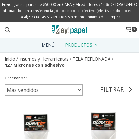
Envio gratis a partir de $50000 en CABA y Alrededores / 10% DE DESCUENTO
abonando con transferencia , deposito o en efectivo (efectivo solo olo en el
local) / 3 cuotas SIN INTERES sin monto minimo de compra
0
MENÚ
PRODUCTOS
Inicio
/
Insumos y Herramientas
/
TELA TEFLONADA
/
127 Micrones con adhesivo
Ordenar por
FILTRAR