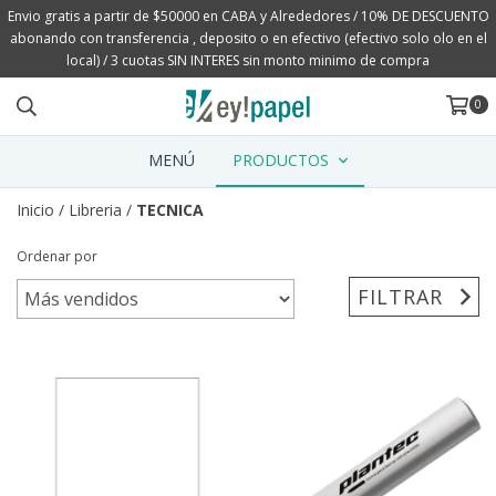
Envio gratis a partir de $50000 en CABA y Alrededores / 10% DE DESCUENTO
abonando con transferencia , deposito o en efectivo (efectivo solo olo en el
local) / 3 cuotas SIN INTERES sin monto minimo de compra
0
MENÚ
PRODUCTOS
Inicio
/
Libreria
/
TECNICA
Ordenar por
FILTRAR